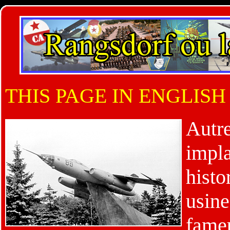
THIS PAGE IN ENGLISH
Autre
impla
hist
us
fame