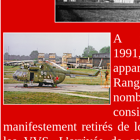
A p
1991
app
Ran
nomb
con
manifestement retirés de l