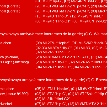
(01) Mi-9 “Hip-G”, (02) Mi-24R “Hind-G1”, (0
ndal (Borstel)
(20) Mi-8TV/MT/MTV-2 “Hip-C/-H”, (20) Mi-24V
ndal (Borstel)
(20) Mi-8TV/MT/MTV-2 “Hip-C/-H”, (03) Mi-9 
(15) Mi-24D “Hind-D”, (12) Mi-24V “Hind-E”
(06) Mi-24R “Hind-G1”, (06) Mi-24K “Hind-G2
oyskovaya armiya/armée interarmes de la garde) (Q.G. Weima
sleben
(09) Mi-2T/U “Hoplite”, (01) Mi-6VKP “Hook-B
(02-03) Mi-8TV “Hip-C”, (01) Mi-8R, (02) Mi-
(02) Mi-24K “Hind-G2”
ra (Weimar)
(20) Mi-8TV/MT/MTV-2 “Hip-C/-H”, (21) Mi-24
es Lager (Jüterbog)
(20) Mi-8TV “Hip-C”, (32) Mi-24D/V “Hind-D/-
(04) Mi-24R “Hind-G1”, (04) Mi-24K “Hind-G2”
voyskovaya armiya/armée interarmes de la garde) (Q.G. Ebers
rneuchen
(05) Mi-2T/U “Hoplite”, (01) Mi-6VKP “Hook-B
now jusque 9/1990)
(02) Mi-8TV “Hip-C”, (01) Mi-8T "Salon" “Hip-
(02) Mi-24K “Hind-G2”
lwinkel
(07) Mi-8TV “Hip-C”, (12) Mi-8MT/MTV-2 “Hip-