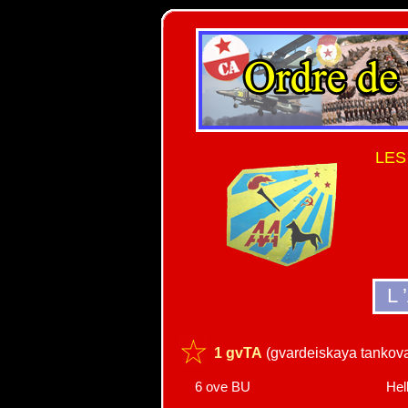
LES
L 
1 gvTA
(gvardeiskaya tankova
6 ove BU
Hel