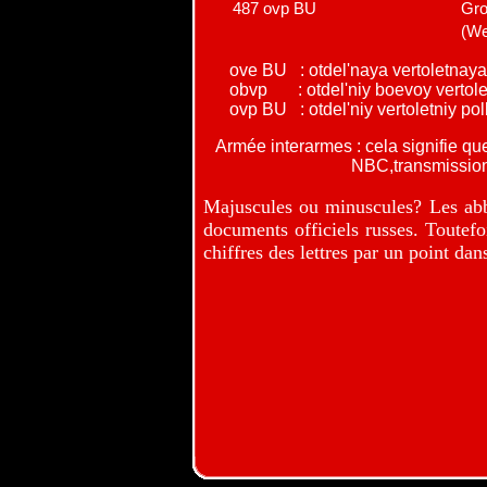
487 ovp BU
Gro
(We
ove BU : otdel'naya vertoletnaya 
obvp : otdel'niy boevoy vertolet
ovp BU : otdel'niy vertoletniy pol
Armée interarmes : cela signifie que l'
NBC,transmissions, artilleri
Majuscules ou minuscules? Les abbré
documents officiels russes. Toutefoi
chiffres des lettres par un point dan