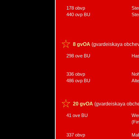
178 obvp
Ste
440 ovp BU
Ste
8 gvOA
(gvardeiskaya obchev
298 ove BU
Has
336 obvp
Noh
486 ovp BU
Alt
20 gvOA
(gvardeiskaya obche
41 ove BU
We
(Fi
337 obvp
Mah