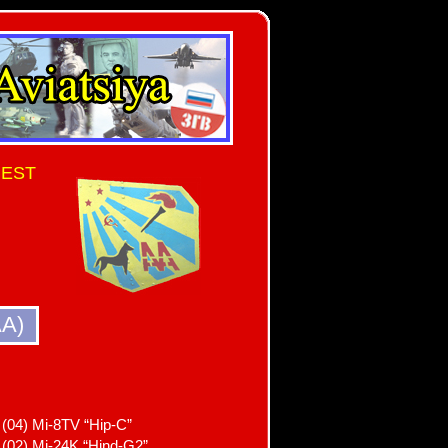
UEST
AA)
 (04) Mi-8TV “Hip-C”
 (02) Mi-24K “Hind-G2”