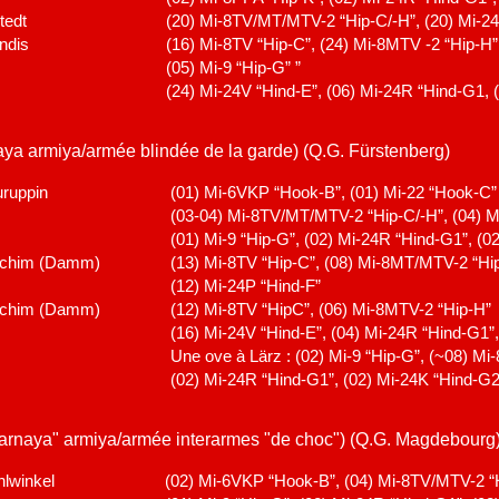
tedt
(20) Mi-8TV/MT/MTV-2 “Hip-C/-H”, (20) Mi-24
ndis
(16) Mi-8TV “Hip-C”, (24) Mi-8MTV -2 “Hip-H
(05) Mi-9 “Hip-G” ”
(24) Mi-24V “Hind-E”, (06) Mi-24R “Hind-G1, 
ya armiya/armée blindée de la garde) (Q.G. Fürstenberg)
ruppin
(01) Mi-6VKP “Hook-B”, (01) Mi-22 “Hook-C”
(03-04) Mi-8TV/MT/MTV-2 “Hip-C/-H”, (04) M
(01) Mi-9 “Hip-G”, (02) Mi-24R “Hind-G1”, (0
rchim (Damm)
(13) Mi-8TV “Hip-C”, (08) Mi-8MT/MTV-2 “Hip
(12) Mi-24P “Hind-F”
rchim (Damm)
(12) Mi-8TV “HipC”, (06) Mi-8MTV-2 “Hip-H”
(16) Mi-24V “Hind-E”, (04) Mi-24R “Hind-G1”
Une ove à Lärz : (02) Mi-9 “Hip-G”, (~08) Mi
(02) Mi-24R “Hind-G1”, (02) Mi-24K “Hind-G2
rnaya" armiya/armée interarmes "de choc") (Q.G. Magdebourg
lwinkel
(02) Mi-6VKP “Hook-B”, (04) Mi-8TV/MTV-2 “H