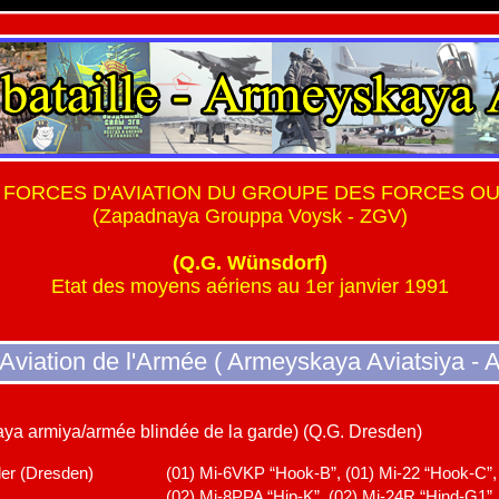
 FORCES D'AVIATION DU GROUPE DES FORCES O
(Zapadnaya Grouppa Voysk - ZGV)
(Q.G. Wünsdorf)
Etat des moyens aériens au 1er janvier 1991
’Aviation de l'Armée ( Armeyskaya Aviatsiya - 
ya armiya/armée blindée de la garde) (Q.G. Dresden)
ler (Dresden)
(01) Mi-6VKP “Hook-B”, (01) Mi-22 “Hook-C”,
(02) Mi-8PPA “Hip-K”, (02) Mi-24R “Hind-G1”,