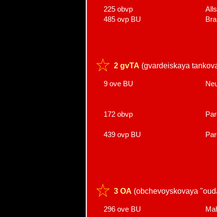
225 obvp
Alls
485 ovp BU
Bra
2 gvTA
(gvardeiskaya tankova
9 ove BU
Neu
172 obvp
Pa
439 ovp BU
Pa
3 OA
(obchevoyskovaya "ouda
296 ove BU
Mah