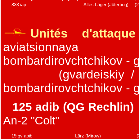
833 iap
Altes Läger (Jüterbog)
(
Unités d'attaqu
aviatsionnaya di
bombardirovchtchikov - g
(gvardeiskiy / 
bombardirovchtchikov - g
125 adib (QG Rechlin)
An-2 "Colt"
19 gv apib
Lärz (Mirow)
(