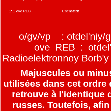
292 ove REB
Cochstedt
o/gv/vp : otdel'niy/gva
ove REB : otdel'naya
Radioelektronnoy Borb'y
Majuscules ou minus
utilisées dans cet ordre 
retrouve à l'identique
russes. Toutefois, afin 