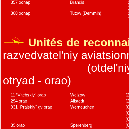
357 ochap
Brandis
368 ochap
Tutow (Demmin)
Unités de reconn
razvedvatel'niy aviatsion
(otdel'n
otryad - orao)
11 “Vitebskiy” orap
Welzow
(
294 orap
Allstedt
(
931 "Prajskiy" gv orap
Werneuchen
(
(
(
39 orao
Sperenberg
(