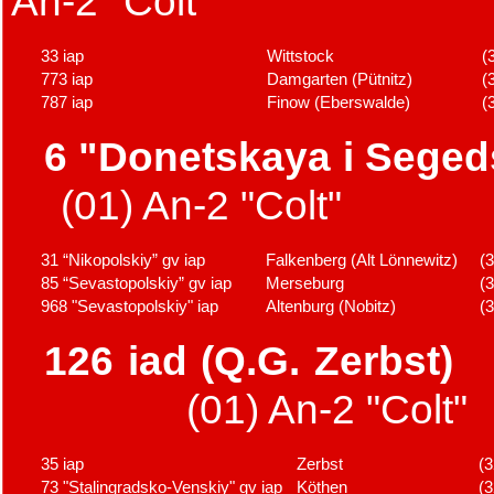
An-2 "Colt"
33 iap
Wittstock
(
773 iap
Damgarten (Pütnitz)
(
787 iap
Finow (Eberswalde)
(
6 "Donetskaya i Seged
(01) An-2 "Colt"
31 “Nikopolskiy” gv iap
Falkenberg (Alt Lönnewitz)
(
85 “Sevastopolskiy” gv iap
Merseburg
(
968 "Sevastopolskiy" iap
Altenburg (Nobitz)
(
126 iad (Q.G. Zerbst)
(01) An-2 "Colt"
35 iap
Zerbst
(
73 "Stalingradsko-Venskiy" gv iap
Köthen
(3