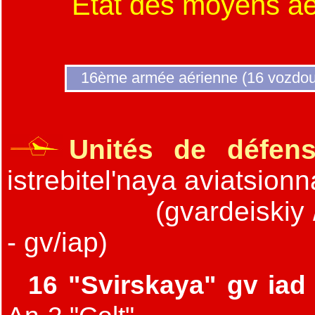
Etat des moyens aé
16ème armée aérienne (16 vozdo
Unités de défens
istrebitel'naya aviatsionn
(gvardeiskiy /
- gv/iap)
16 "Svirskaya" gv ia