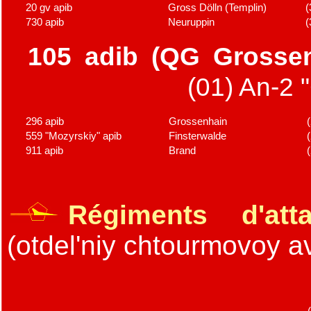
20 gv apib
Gross Dölln (Templin)
(
730 apib
Neuruppin
(
105 adib (QG Grosse
(01) An-2 "Co
296 apib
Grossenhain
559 "Mozyrskiy" apib
Finsterwalde
911 apib
Brand
Régiments d'at
(otdel'niy chtourmovoy av