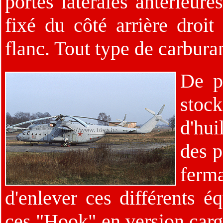
portes latérales antérieure
fixé du côté arrière droit
flanc. Tout type de carbura
De p
stock
d'hui
des p
ferm
d'enlever ces différents é
ces "Hook" en version carg