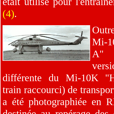
était utilisé pour l'entra
(4)
.
Outr
Mi-1
A" 
versi
différente du Mi-10K "
train raccourci) de transpo
a été photographiée en 
destinée au repérage des 