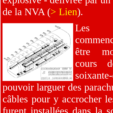
de la NVA (
> Lien
).
Les
commen
être mo
cours d
soixante-
pouvoir larguer des parach
câbles pour y accrocher le
furent installées dans la 