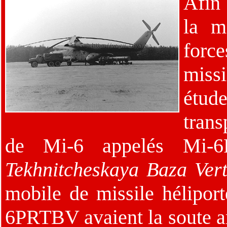
Afin 
la m
fo
miss
étud
trans
de Mi-6 appelés Mi-
Tekhnitcheskaya Baza Vert
mobile de missile hélipor
6PRTBV avaient la soute a