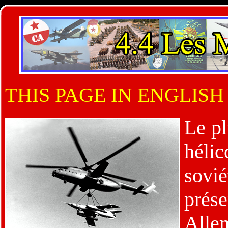
THIS PAGE IN ENGLISH
Le pl
hélic
sovié
pré
Alle