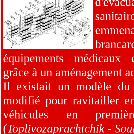
d'évacu
sanitai
emme
branca
équipements médicaux 
grâce à un aménagement ada
Il existait un modèle du
modifié pour ravitailler e
véhicules en premi
(
Toplivozaprachtchik - So