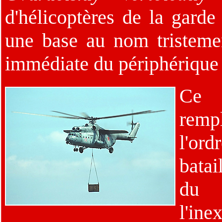
d'hélicoptères de la gard
une base au nom tristeme
immédiate du périphérique 
Ce 
remp
l'o
batai
du
l'ine