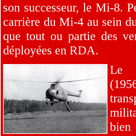
son successeur, le Mi-8. P
carrière du Mi-4 au sein d
que tout ou partie des ver
déployées en RDA.
Le
(1
trans
mili
bien