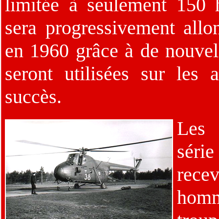
limitée à seulement 150 h
sera progressivement allo
en 1960 grâce à de nouvell
seront utilisées sur les
succès.
Les
séri
rec
ho