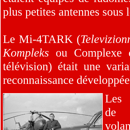
plus petites antennes sous l
Le Mi-4TARK (
Televizion
Kompleks
ou Complexe de
télévision) était une varia
reconnaissance développée
Les 
de 
vola