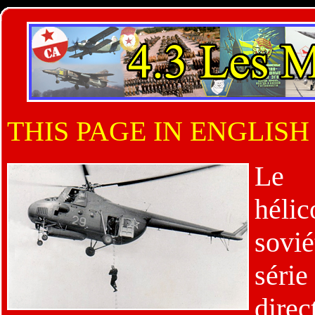
THIS PAGE IN ENGLISH
Le
héli
sovié
série
direc