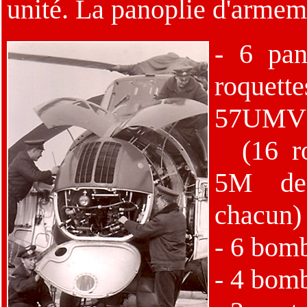
unité. La panoplie d'armeme
- 6 pan
roquet
57UMV
(16 ro
5M d
chacun)
- 6 bom
- 4 bom