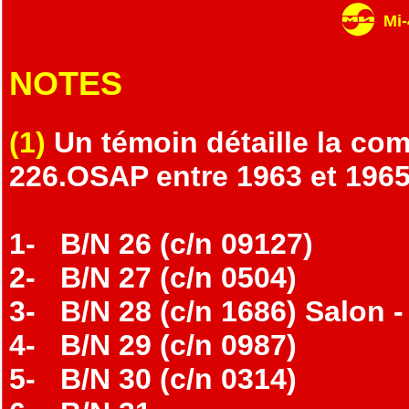
Mi
NOTES
(1)
Un témoin détaille la co
226.OSAP entre 1963 et 1965
1- B/N 26 (c/n 09127)
2- B/N 27 (c/n 0504)
3- B/N 28 (c/n 1686) Salon -
4- B/N 29 (c/n 0987)
5- B/N 30 (c/n 0314)