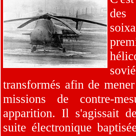
des
soixa
prem
hélic
sovié
transformés afin de mener
missions de contre-mesu
apparition. Il s'agissai
suite électronique baptisé