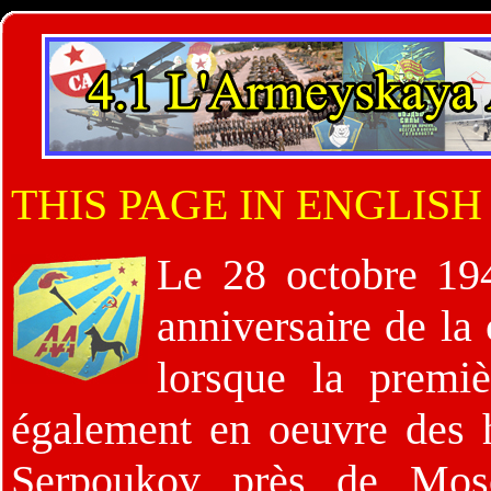
THIS PAGE IN ENGLISH
Le 28 octobre 19
anniversaire de la
lorsque la premiè
également en oeuvre des h
Serpoukov près de Mosc