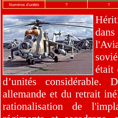
Numéros d'unités
?
?
Hérit
dans 
l'Av
sovi
était
d’unités considérable. 
allemande et du retrait iné
rationalisation de l'im