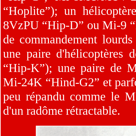
“Hoplite”); un hélicopt
8VzPU “Hip-D” ou Mi-9 “Hi
de commandement lourds
une paire d'hélicoptères 
“Hip-K”); une paire de 
Mi-24K “Hind-G2” et parfo
peu répandu comme le Mi
d'un radôme rétractable.