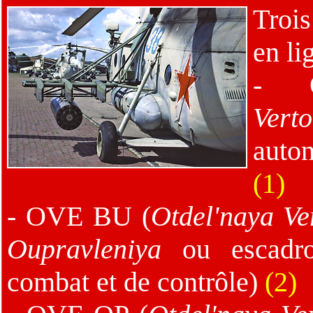
Trois
en li
- 
Vert
auto
(1)
- OVE BU (
Otdel'naya Ve
Oupravleniya
ou escadron
combat et de contrôle)
(2)