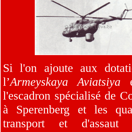
Si l'on ajoute aux dotat
l’
Armeyskaya Aviatsiya
e
l'escadron spécialisé de C
à Sperenberg et les qua
transport et d'assaut 