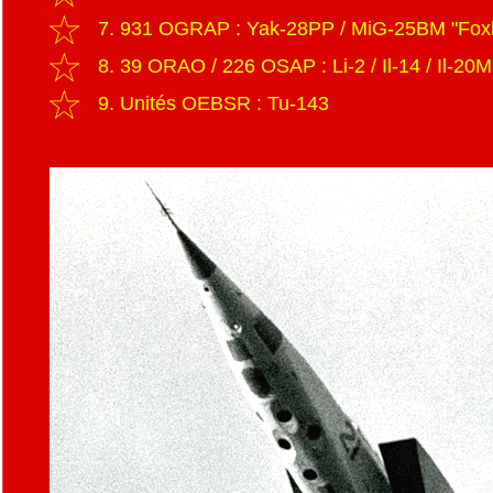
7. 931 OGRAP : Yak-28PP / MiG-25BM "Fox
8. 39 ORAO / 226 OSAP : Li-2 / Il-14 / Il-2
9. Unités OEBSR : Tu-143