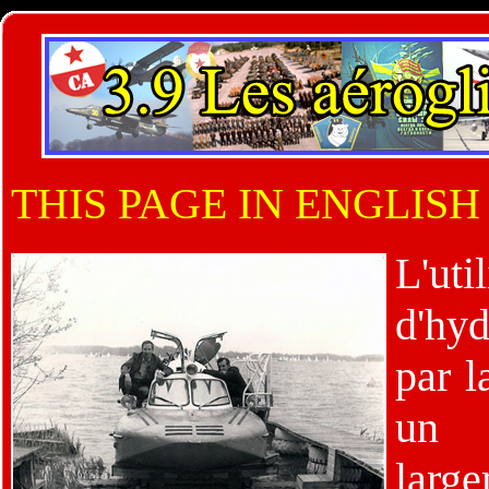
THIS PAGE IN ENGLISH
L'uti
d'hyd
par l
un
larg