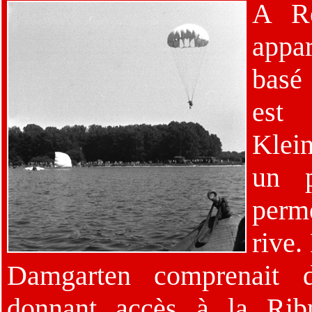
A Re
appa
basé 
est
Klei
un p
perme
rive.
Damgarten comprenait 
donnant accès à la Ribn