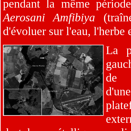
pendant la même période.
Aerosani Amfibiya
(traîn
d'évoluer sur l'eau, l'herbe 
La p
gauc
de 
d'une
plat
exte