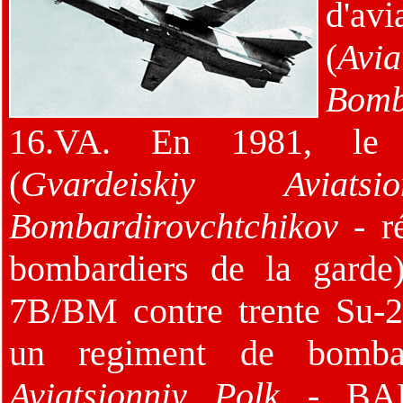
d'av
(
Avia
Bomb
16.VA. En 1981, le
(
Gvardeiskiy Aviatsi
Bombardirovchtchikov
- ré
bombardiers de la garde
7B/BM contre trente Su-2
un regiment de bomba
Aviatsionniy Polk
- BA