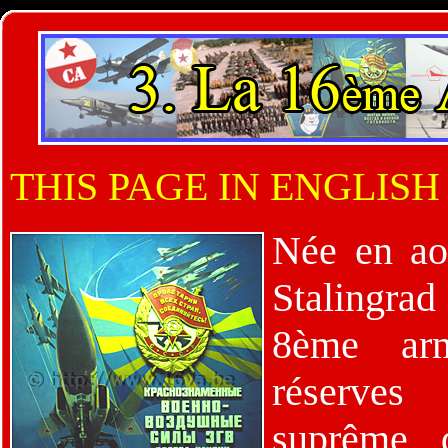
THIS PAGE IN ENGLISH
Née en ao
Stalingrad 
8ème arm
réserve
suprême 