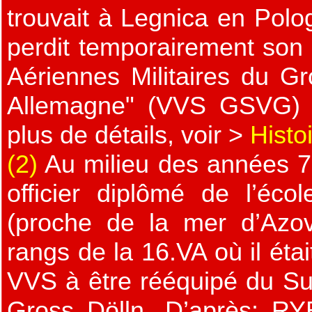
trouvait à Legnica en Polo
perdit temporairement son
Aériennes Militaires du G
Allemagne" (VVS GSVG) e
plus de détails, voir >
Histo
(2)
Au milieu des années 70
officier diplômé de l’écol
(proche de la mer d’Azov
rangs de la 16.VA où il éta
VVS à être rééquipé du Su
Gross Dölln. D’après: RY