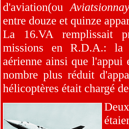
d'aviation(ou
Aviatsionna
entre douze et quinze appar
La 16.VA remplissait pr
missions en R.D.A.: la d
aérienne ainsi que l'appui 
nombre plus réduit d'app
hélicoptères était chargé de
Deux
étai