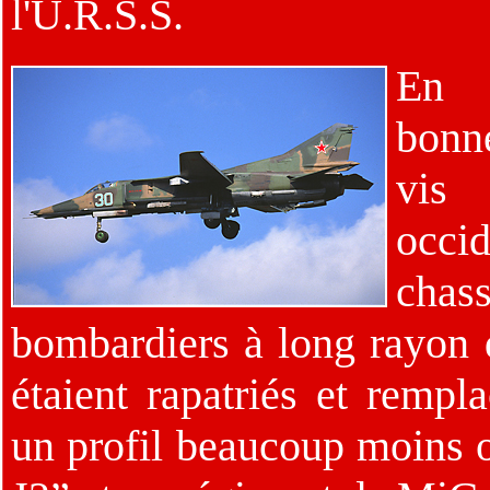
l'U.R.S.S.
En 
bonne
vi
occid
chass
bombardiers à long rayon 
étaient rapatriés et rempl
un profil beaucoup moins 